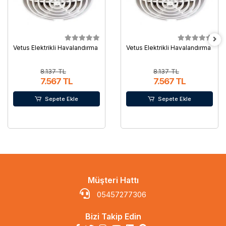
Vetus Elektrikli Havalandırma
Vetus Elektrikli Havalandırma
8.137 TL
8.137 TL
7.567 TL
7.567 TL
Sepete Ekle
Sepete Ekle
Müşteri Hattı
05457277306
Bizi Takip Edin