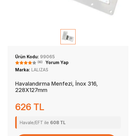
Ürün Kodu:
99065
(6)
Yorum Yap
Marka:
LALIZAS
Havalandırma Menfezi, İnox 316,
228X127mm
626 TL
Havale/EFT ile
608 TL