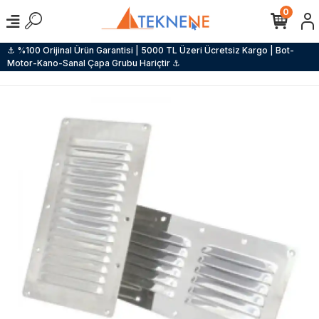
0
⚓ %100 Orijinal Ürün Garantisi | 5000 TL Üzeri Ücretsiz Kargo | Bot-
Motor-Kano-Sanal Çapa Grubu Hariçtir ⚓