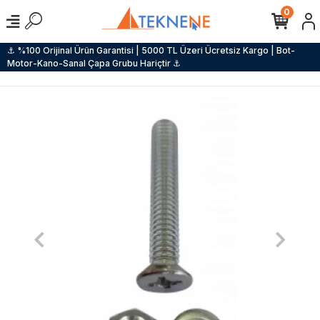
0
⚓ %100 Orijinal Ürün Garantisi | 5000 TL Üzeri Ücretsiz Kargo | Bot-
Motor-Kano-Sanal Çapa Grubu Hariçtir ⚓