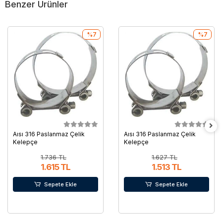
Benzer Ürünler
%7
%7
Aısı 316 Paslanmaz Çelik
Aısı 316 Paslanmaz Çelik
Kelepçe
Kelepçe
1.736 TL
1.627 TL
1.615 TL
1.513 TL
Sepete Ekle
Sepete Ekle