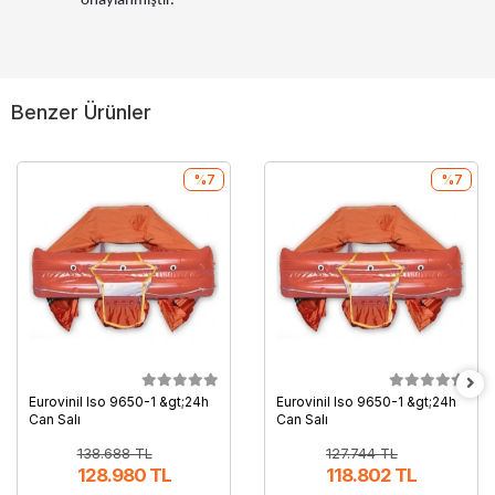
onaylanmıştır.
Benzer Ürünler
%7
%7
Eurovinil Iso 9650-1 &gt;24h
Eurovinil Iso 9650-1 &gt;24h
Can Salı
Can Salı
138.688 TL
127.744 TL
128.980 TL
118.802 TL