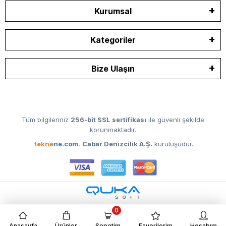
Kurumsal
Kategoriler
Bize Ulaşın
Tüm bilgileriniz
256-bit SSL sertifikası
ile güvenli şekilde
korunmaktadır.
tekne
ne.com
,
Cabar Denizcilik A.Ş.
kuruluşudur.
0
Anasayfa
Ürünler
Sepetim
Favorilerim
Hesabım