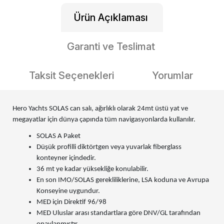
Ürün Açıklaması
Garanti ve Teslimat
Taksit Seçenekleri
Yorumlar
Hero Yachts SOLAS can salı, ağırlıklı olarak 24mt üstü yat ve
megayatlar için dünya çapında tüm navigasyonlarda kullanılır.
SOLAS A Paket
Düşük profilli diktörtgen veya yuvarlak fiberglass
konteyner içindedir.
36 mt ye kadar yüksekliğe konulabilir.
En son IMO/SOLAS gerekliliklerine, LSA koduna ve Avrupa
Konseyine uygundur.
MED için Direktif 96/98
MED Uluslar arası standartlara göre DNV/GL tarafından