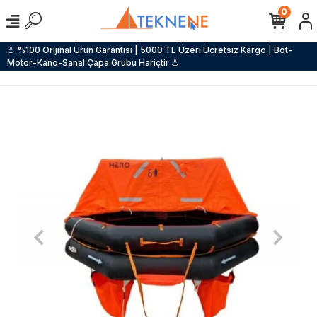
0
⚓ %100 Orijinal Ürün Garantisi | 5000 TL Üzeri Ücretsiz Kargo | Bot-
Motor-Kano-Sanal Çapa Grubu Hariçtir ⚓