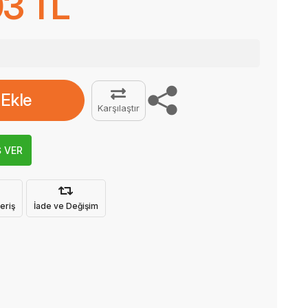
03 TL
 Ekle
Karşılaştır
Ş VER
eriş
İade ve Değişim