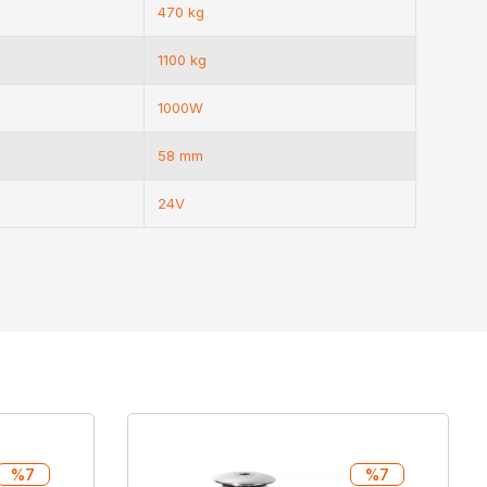
470 kg
1100 kg
1000W
58 mm
24V
%7
%7