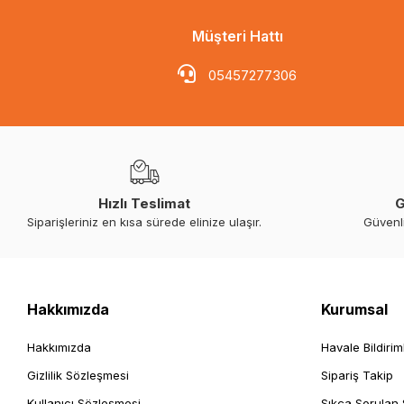
Müşteri Hattı
05457277306
Hızlı Teslimat
G
Siparişleriniz en kısa sürede elinize ulaşır.
Güvenl
Hakkımızda
Kurumsal
Hakkımızda
Havale Bildirim
Gizlilik Sözleşmesi
Sipariş Takip
Kullanıcı Sözleşmesi
Sıkça Sorulan 