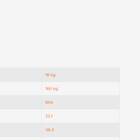
18 kg
160 kg
80A
22.1
36.3