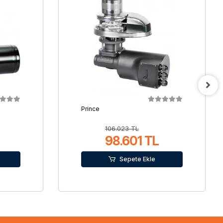
Prince
106.023 TL
98.601 TL
Sepete Ekle