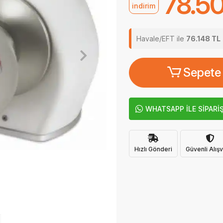
78.5
indirim
Havale/EFT ile
76.148 TL
Sepete
WHATSAPP İLE SİPARİ
Hızlı Gönderi
Güvenli Alışv