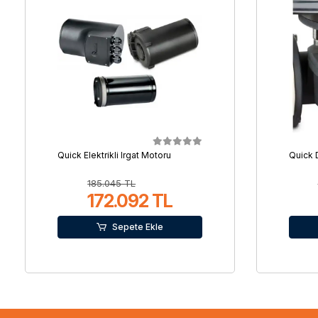
Quick Elektrikli Irgat Motoru
Quick 
185.045 TL
172.092 TL
Sepete Ekle