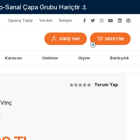
no-Sanal Çapa Grubu Hariçtir ⚓
Sipariş Takip
Yardım
İletişim
GİRİŞ YAP
SEPETİM
0
Karavan
Outdoor
Giyim
Balıkçılık
Yorum Yap
 Vinç
ç