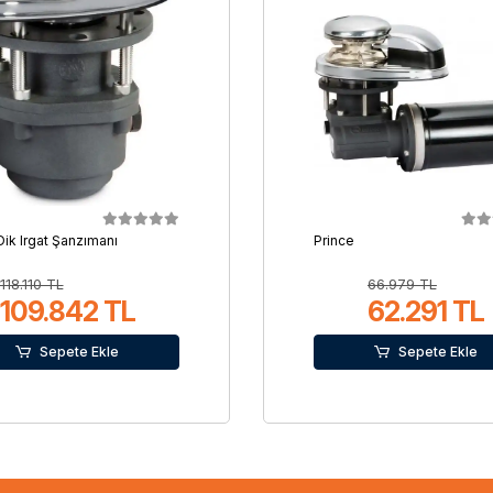
Dik Irgat Şanzımanı
Prince
118.110 TL
66.979 TL
109.842 TL
62.291 TL
Sepete Ekle
Sepete Ekle