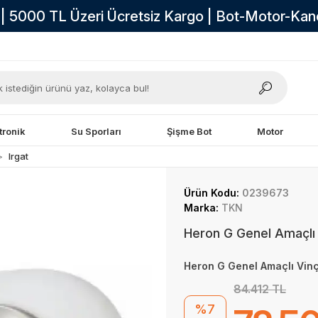
i | 5000 TL Üzeri Ücretsiz Kargo | Bot-Motor-Ka
tronik
Su Sporları
Şişme Bot
Motor
Irgat
Ürün Kodu:
0239673
Marka:
TKN
Heron G Genel Amaçlı
Heron G Genel Amaçlı Vin
84.412 TL
%7