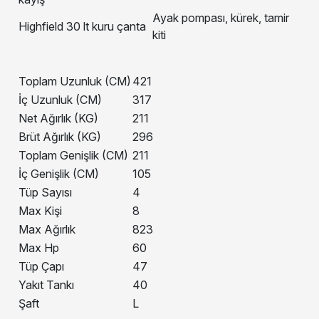
Ayak pompası, kürek, tamir
Highfield 30 lt kuru çanta
kiti
Toplam Uzunluk (CM)
421
İç Uzunluk (CM)
317
Net Ağırlık (KG)
211
Brüt Ağırlık (KG)
296
Toplam Genişlik (CM)
211
İç Genişlik (CM)
105
Tüp Sayısı
4
Max Kişi
8
Max Ağırlık
823
Max Hp
60
Tüp Çapı
47
Yakıt Tankı
40
Şaft
L