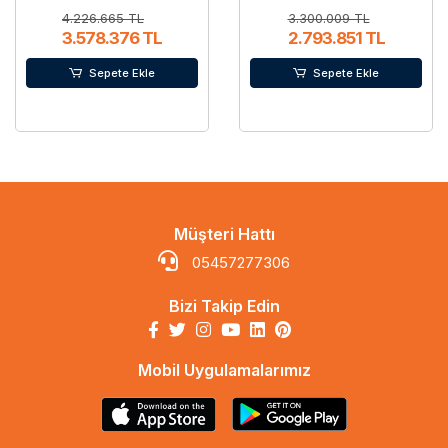
4.226.665 TL
3.300.009 TL
3.578.376 TL
2.793.851 TL
Sepete Ekle
Sepete Ekle
Müşteri Hattı
05457277306
Bizi Takip Edin
Mobil Uygulamalarımız