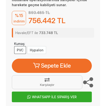
harekete geçme kabiliyeti sunar.
893.485 TL
%15
756.442 TL
indirim
Havale/EFT ile
733.748 TL
Kumaş:
PVC
Hypalon
Sepete Ekle
Karşılaştır
WHATSAPP İLE SİPARİŞ VER