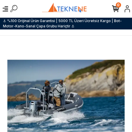
0
⚓ %100 Orijinal Ürün Garantisi | 5000 TL Üzeri Ücretsiz Kargo | Bot-
Motor-Kano-Sanal Çapa Grubu Hariçtir ⚓