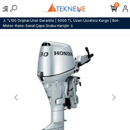
0
⚓ %100 Orijinal Ürün Garantisi | 5000 TL Üzeri Ücretsiz Kargo | Bot-
Motor-Kano-Sanal Çapa Grubu Hariçtir ⚓