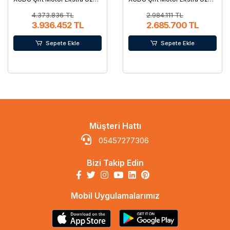
Marşlı R-C
Marşlı R-C
4.373.836 TL
2.984.111 TL
3.936.452 TL
2.685.700 TL
Sepete Ekle
Sepete Ekle
Müşteri Hattı
05457277306
Bizi Takip Edin
Mobil Uygulamalarımız