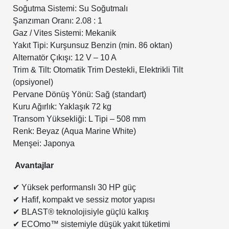
Soğutma Sistemi: Su Soğutmalı
Şanzıman Oranı: 2.08 : 1
Gaz / Vites Sistemi: Mekanik
Yakıt Tipi: Kurşunsuz Benzin (min. 86 oktan)
Alternatör Çıkışı: 12 V – 10 A
Trim & Tilt: Otomatik Trim Destekli, Elektrikli Tilt
(opsiyonel)
Pervane Dönüş Yönü: Sağ (standart)
Kuru Ağırlık: Yaklaşık 72 kg
Transom Yüksekliği: L Tipi – 508 mm
Renk: Beyaz (Aqua Marine White)
Menşei: Japonya
Avantajlar
✔
Yüksek performanslı 30 HP güç
✔
Hafif, kompakt ve sessiz motor yapısı
✔
BLAST® teknolojisiyle güçlü kalkış
✔
ECOmo™ sistemiyle düşük yakıt tüketimi