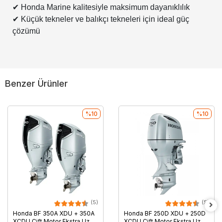
✔
Honda Marine kalitesiyle maksimum dayanıklılık
✔
Küçük tekneler ve balıkçı tekneleri için ideal güç
çözümü
Benzer Ürünler
%10
%10
(5)
(5)
Honda BF 350A XDU + 350A
Honda BF 250D XDU + 250D
XCDU Çift Motor Ekstra Uzun
XCDU Çift Motor Ekstra Uzun