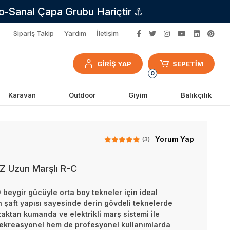
no-Sanal Çapa Grubu Hariçtir ⚓
Sipariş Takip
Yardım
İletişim
GİRİŞ YAP
SEPETİM
0
Karavan
Outdoor
Giyim
Balıkçılık
Yorum Yap
(3)
 Uzun Marşlı R-C
beygir gücüyle orta boy tekneler için ideal
şaft yapısı sayesinde derin gövdeli teknelerde
ktan kumanda ve elektrikli marş sistemi ile
rekreasyonel hem de profesyonel kullanımlarda