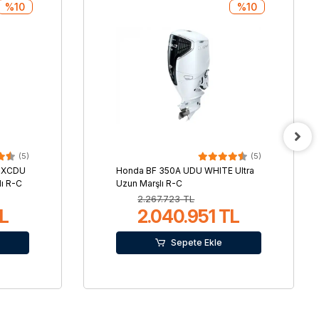
%10
%10
(5)
(5)
D XCDU
Honda BF 350A UDU WHITE Ultra
lı R-C
Uzun Marşlı R-C
2.267.723 TL
TL
2.040.951 TL
Sepete Ekle