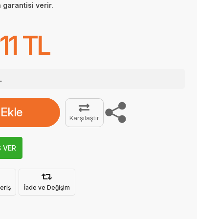
 garantisi verir.
11 TL
L
 Ekle
Karşılaştır
Ş VER
eriş
İade ve Değişim