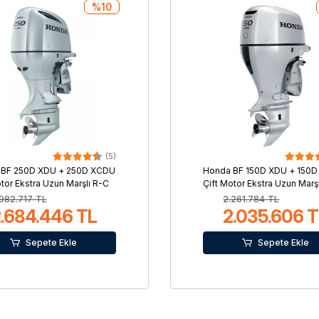
%10
(5)
 BF 250D XDU + 250D XCDU
Honda BF 150D XDU + 150
otor Ekstra Uzun Marşlı R-C
Çift Motor Ekstra Uzun Marş
982.717 TL
2.261.784 TL
.684.446 TL
2.035.606 
Sepete Ekle
Sepete Ekle