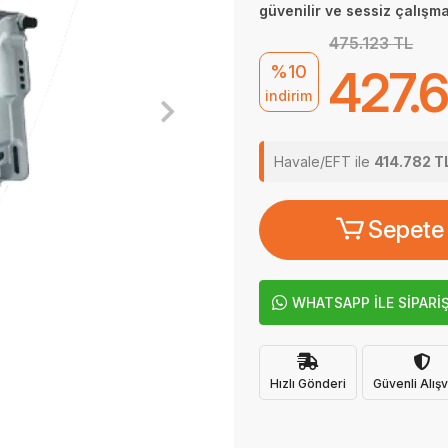
güvenilir ve sessiz çalışma
475.123 TL
%10
427.6
indirim
Havale/EFT ile
414.782 T
Sepete
WHATSAPP İLE SİPARİ
Hızlı Gönderi
Güvenli Alışv