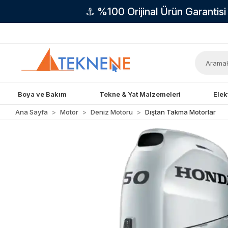
⚓ %100 Orijinal Ürün Garantis
Boya ve Bakım
Tekne & Yat Malzemeleri
Elek
Ana Sayfa
Motor
Deniz Motoru
Dıştan Takma Motorlar