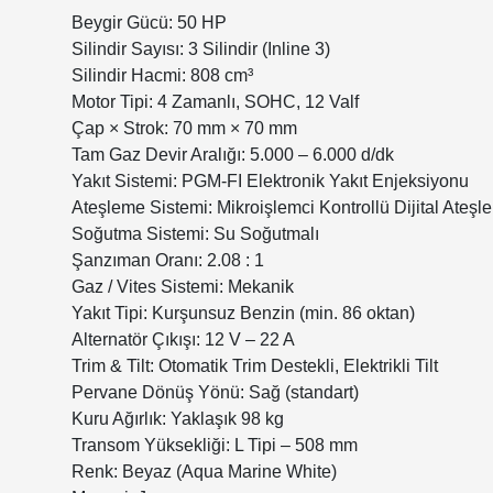
Beygir Gücü: 50 HP
Silindir Sayısı: 3 Silindir (Inline 3)
Silindir Hacmi: 808 cm³
Motor Tipi: 4 Zamanlı, SOHC, 12 Valf
Çap × Strok: 70 mm × 70 mm
Tam Gaz Devir Aralığı: 5.000 – 6.000 d/dk
Yakıt Sistemi: PGM-FI Elektronik Yakıt Enjeksiyonu
Ateşleme Sistemi: Mikroişlemci Kontrollü Dijital Ateşl
Soğutma Sistemi: Su Soğutmalı
Şanzıman Oranı: 2.08 : 1
Gaz / Vites Sistemi: Mekanik
Yakıt Tipi: Kurşunsuz Benzin (min. 86 oktan)
Alternatör Çıkışı: 12 V – 22 A
Trim & Tilt: Otomatik Trim Destekli, Elektrikli Tilt
Pervane Dönüş Yönü: Sağ (standart)
Kuru Ağırlık: Yaklaşık 98 kg
Transom Yüksekliği: L Tipi – 508 mm
Renk: Beyaz (Aqua Marine White)