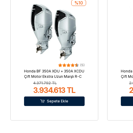
%10
(5)
Honda BF 350A XDU + 350A XCDU
Honda
Çift Motor Ekstra Uzun Marşlı R-C
Çift M
4.371.792 TL
2.
3.934.613 TL
2
Sepete Ekle