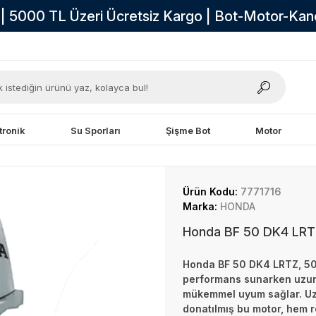
i | 5000 TL Üzeri Ücretsiz Kargo | Bot-Motor-Ka
tronik
Su Sporları
Şişme Bot
Motor
Ürün Kodu:
7771716
Marka:
HONDA
Honda BF 50 DK4 LRTZ
Honda BF 50 DK4 LRTZ, 50 
performans sunarken uzun 
mükemmel uyum sağlar. Uza
donatılmış bu motor, hem 