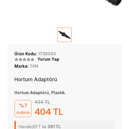
Ürün Kodu:
1736053
Yorum Yap
Marka:
TKN
Hortum Adaptörü
Hortum Adaptörü, Plastik.
434 TL
%7
404 TL
indirim
Havale/EFT ile
391 TL