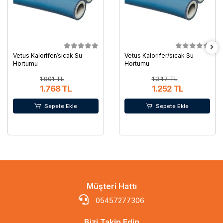
Vetus Kalorifer/sıcak Su
Vetus Kalorifer/sıcak Su
Hortumu
Hortumu
1.901 TL
1.347 TL
1.768 TL
1.252 TL
Sepete Ekle
Sepete Ekle
Müşteri Hattı
05457277306
Bizi Takip Edin