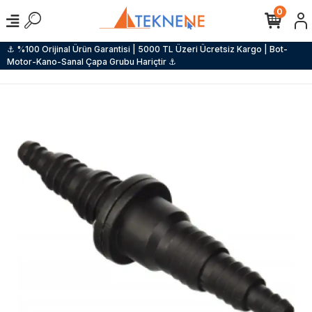
0
⚓ %100 Orijinal Ürün Garantisi | 5000 TL Üzeri Ücretsiz Kargo | Bot-
Motor-Kano-Sanal Çapa Grubu Hariçtir ⚓