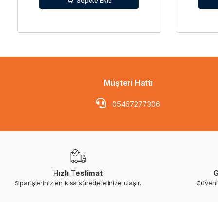
Sepete Ekle
Müşteri Hattı
05457277306
Hızlı Teslimat
G
Siparişleriniz en kısa sürede elinize ulaşır.
Güvenl