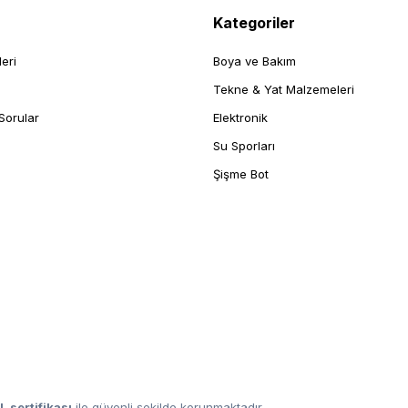
Kategoriler
leri
Boya ve Bakım
Tekne & Yat Malzemeleri
Sorular
Elektronik
Su Sporları
Şişme Bot
L sertifikası
ile güvenli şekilde korunmaktadır.