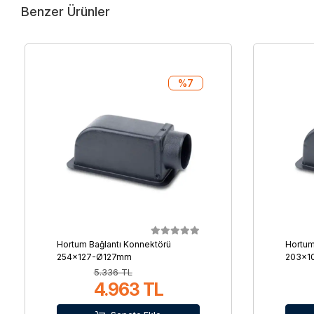
Benzer Ürünler
%7
Hortum Bağlantı Konnektörü
Hortum
254x127-Ø127mm
203x1
5.336 TL
4.963 TL