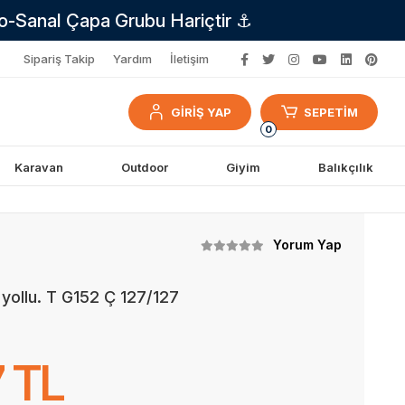
no-Sanal Çapa Grubu Hariçtir ⚓
Sipariş Takip
Yardım
İletişim
GİRİŞ YAP
SEPETİM
0
Karavan
Outdoor
Giyim
Balıkçılık
Yorum Yap
yollu. T G152 Ç 127/127
 TL