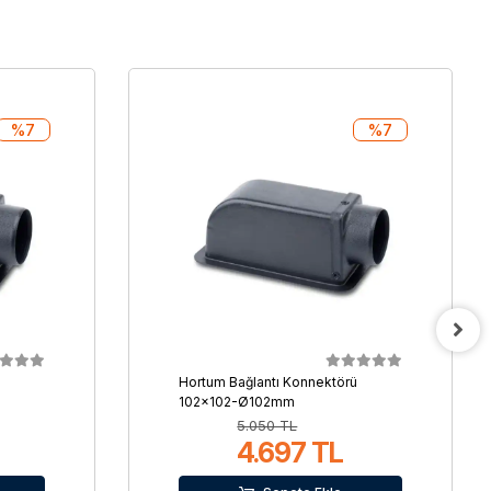
%7
%7
Hortum Bağlantı Konnektörü
102x102-Ø102mm
5.050 TL
4.697 TL