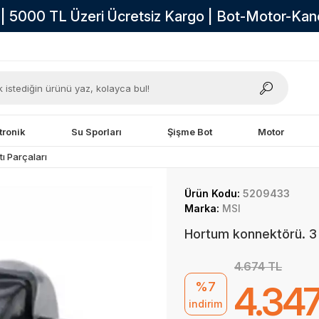
i | 5000 TL Üzeri Ücretsiz Kargo | Bot-Motor-Ka
tronik
Su Sporları
Şişme Bot
Motor
ı Parçaları
Ürün Kodu:
5209433
Marka:
MSI
Hortum konnektörü. 3 
4.674 TL
%7
4.347
indirim