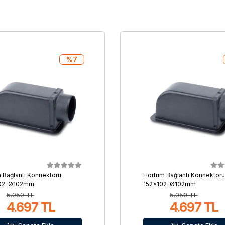
%7
 Bağlantı Konnektörü
Hortum Bağlantı Konnektörü
02-Ø102mm
152x102-Ø102mm
5.050 TL
5.050 TL
4.697 TL
4.697 TL