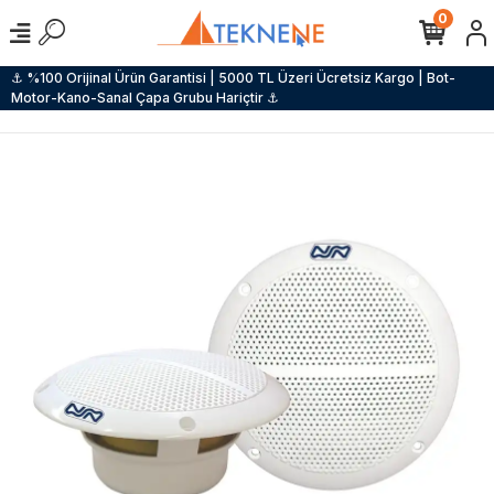
0
⚓ %100 Orijinal Ürün Garantisi | 5000 TL Üzeri Ücretsiz Kargo | Bot-
Motor-Kano-Sanal Çapa Grubu Hariçtir ⚓