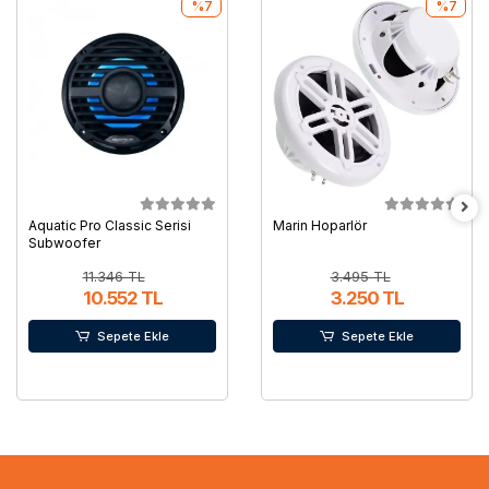
%7
%7
Aquatic Pro Classic Serisi
Marin Hoparlör
Subwoofer
11.346 TL
3.495 TL
10.552 TL
3.250 TL
Sepete Ekle
Sepete Ekle