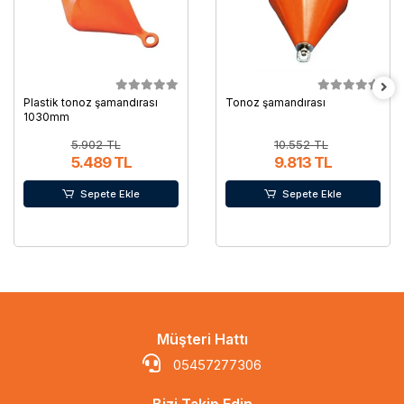
Plastik tonoz şamandırası
Tonoz şamandırası
1030mm
5.902 TL
10.552 TL
5.489 TL
9.813 TL
Sepete Ekle
Sepete Ekle
Müşteri Hattı
05457277306