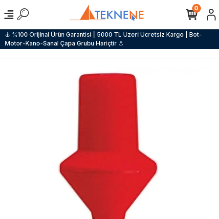
0
⚓ %100 Orijinal Ürün Garantisi | 5000 TL Üzeri Ücretsiz Kargo | Bot-
Motor-Kano-Sanal Çapa Grubu Hariçtir ⚓