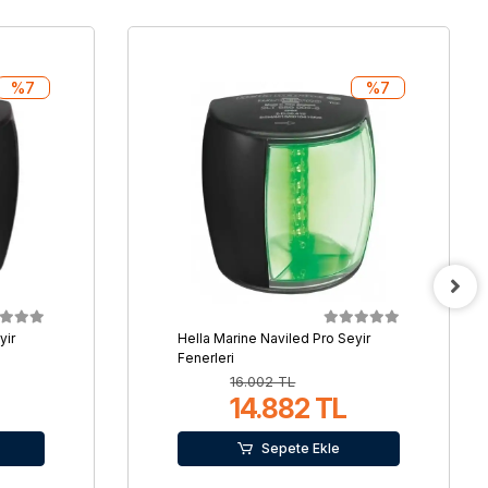
%7
%7
yir
Hella Marine Naviled Pro Seyir
Fenerleri
16.002 TL
14.882 TL
Sepete Ekle