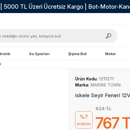
i | 5000 TL Üzeri Ücretsiz Kargo | Bot-Motor-Ka
tronik
Su Sporları
Şişme Bot
Motor
i
Ürün Kodu:
1211271
Marka:
MARINE TOWN
iskele Seyir Feneri 12
824 TL
%7
767 
indirim