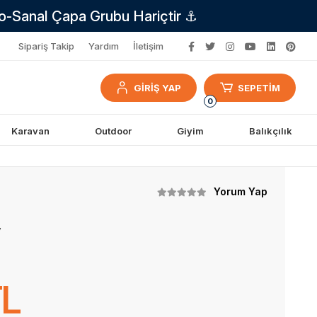
no-Sanal Çapa Grubu Hariçtir ⚓
Sipariş Takip
Yardım
İletişim
GİRİŞ YAP
SEPETİM
0
Karavan
Outdoor
Giyim
Balıkçılık
Yorum Yap
V
TL