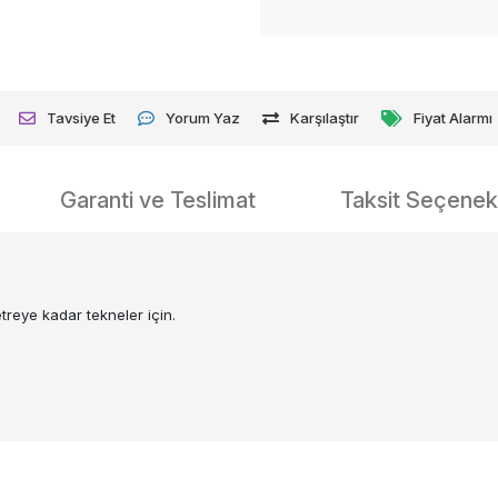
Tavsiye Et
Yorum Yaz
Karşılaştır
Fiyat Alarmı
Garanti ve Teslimat
Taksit Seçenekl
treye kadar tekneler için.