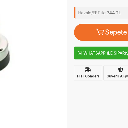
Havale/EFT ile
744 TL
Sepete
WHATSAPP İLE SİPARİ
Hızlı Gönderi
Güvenli Alışv