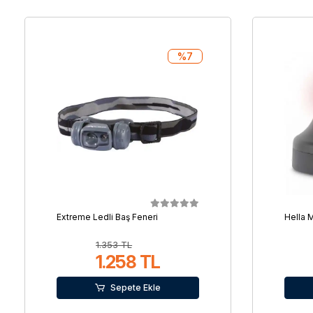
%7
Extreme Ledli Baş Feneri
Hella M
1.353 TL
1.258 TL
Sepete Ekle