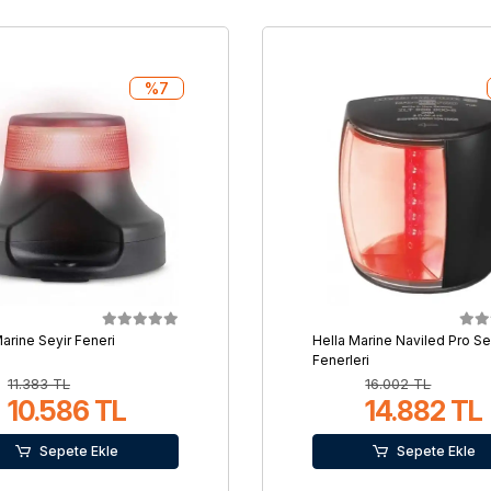
%7
arine Seyir Feneri
Hella Marine Naviled Pro Se
Fenerleri
11.383 TL
16.002 TL
10.586 TL
14.882 TL
Sepete Ekle
Sepete Ekle