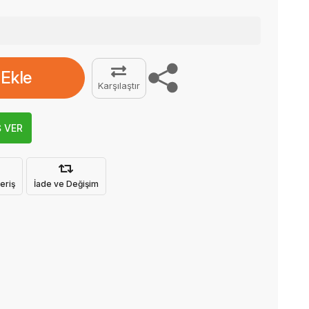
 Ekle
Karşılaştır
Ş VER
eriş
İade ve Değişim