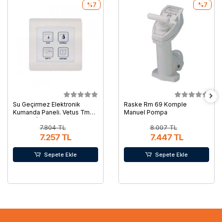
%7
%7
Su Geçirmez Elektronik
Raske Rm 69 Komple
Kumanda Paneli. Vetus Tmw
Manuel Pompa
Tuvalet İçin
7.804 TL
8.007 TL
7.257 TL
7.447 TL
Sepete Ekle
Sepete Ekle