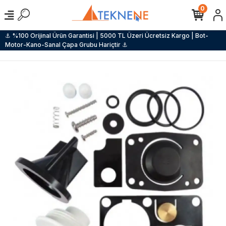
0
⚓ %100 Orijinal Ürün Garantisi | 5000 TL Üzeri Ücretsiz Kargo | Bot-
Motor-Kano-Sanal Çapa Grubu Hariçtir ⚓