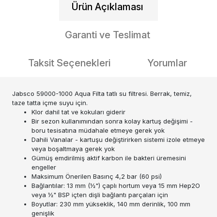
Ürün Açıklaması
Garanti ve Teslimat
Taksit Seçenekleri
Yorumlar
Jabsco 59000-1000 Aqua Filta tatlı su filtresi. Berrak, temiz,
taze tatta içme suyu için.
Klor dahil tat ve kokuları giderir
Bir sezon kullanımından sonra kolay kartuş değişimi -
boru tesisatına müdahale etmeye gerek yok
Dahili Vanalar - kartuşu değiştirirken sistemi izole etmeye
veya boşaltmaya gerek yok
Gümüş emdirilmiş aktif karbon ile bakteri üremesini
engeller
Maksimum Önerilen Basınç 4,2 bar (60 psi)
Bağlantılar: 13 mm (½") çaplı hortum veya 15 mm Hep2O
veya ½" BSP içten dişli bağlantı parçaları için
Boyutlar: 230 mm yükseklik, 140 mm derinlik, 100 mm
genişlik