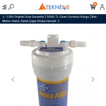
0
⚓ %100 Orijinal Ürün Garantisi | 5000 TL Üzeri Ücretsiz Kargo | Bot-
Motor-Kano-Sanal Çapa Grubu Hariçtir ⚓