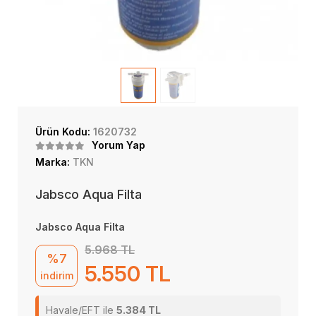
Ürün Kodu:
1620732
Yorum Yap
Marka:
TKN
Jabsco Aqua Filta
Jabsco Aqua Filta
5.968 TL
%7
5.550 TL
indirim
Havale/EFT ile
5.384 TL