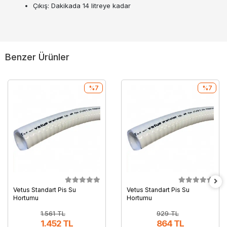
Çıkış: Dakikada 14 litreye kadar
Benzer Ürünler
%7
%7
Vetus Standart Pis Su
Vetus Standart Pis Su
Hortumu
Hortumu
1.561 TL
929 TL
1.452 TL
864 TL