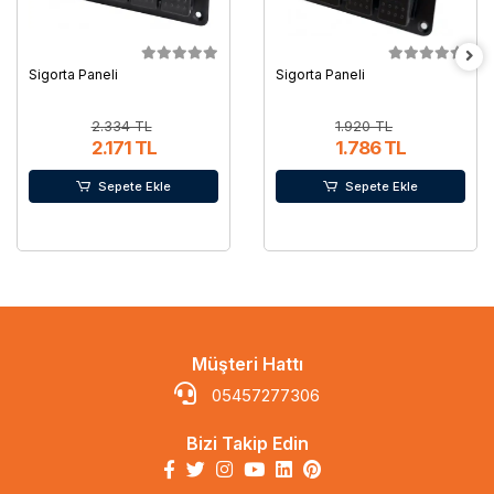
Sigorta Paneli
Sigorta Paneli
2.334 TL
1.920 TL
2.171 TL
1.786 TL
Sepete Ekle
Sepete Ekle
Müşteri Hattı
05457277306
Bizi Takip Edin