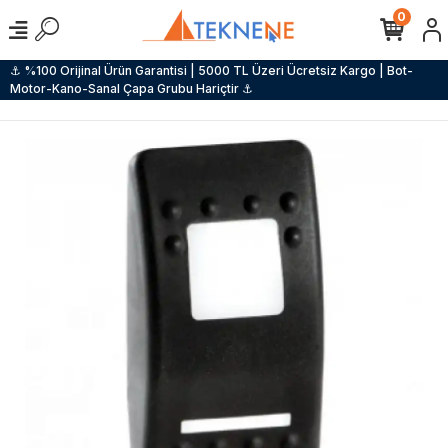
0
⚓ %100 Orijinal Ürün Garantisi | 5000 TL Üzeri Ücretsiz Kargo | Bot-
Motor-Kano-Sanal Çapa Grubu Hariçtir ⚓