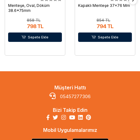
Menteşe, Oval, Döküm
Kapaklı Menteşe 37x76 Mm
38.6*75mm
858 TL
854 TL
798 TL
794 TL
Sepete Ekle
Sepete Ekle
Müşteri Hattı
05457277306
Bizi Takip Edin
Mobil Uygulamalarımız