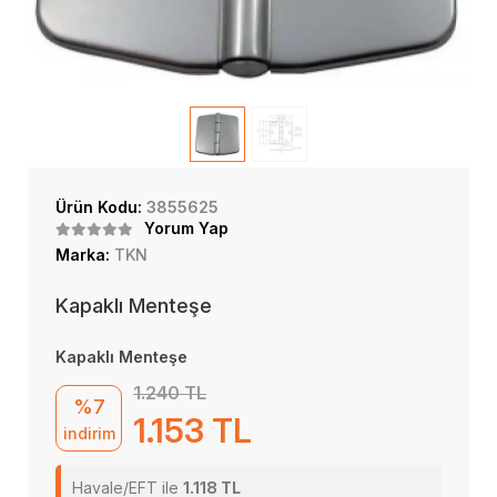
Ürün Kodu:
3855625
Yorum Yap
Marka:
TKN
Kapaklı Menteşe
Kapaklı Menteşe
1.240 TL
%7
1.153 TL
indirim
Havale/EFT ile
1.118 TL