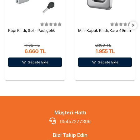
Kapı Kilidi, Sol - Pasl.çelik
Mini Kapak Kilidi, Kare 49mm
7.162 TL
2.103 TL
6.660 TL
1.955 TL
Sepete Ekle
Sepete Ekle
Müşteri Hattı
05457277306
Bizi Takip Edin