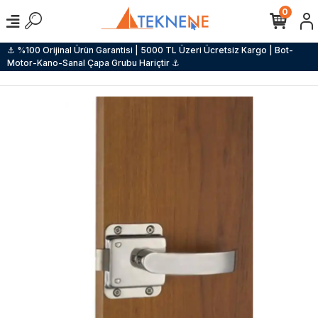
0
⚓ %100 Orijinal Ürün Garantisi | 5000 TL Üzeri Ücretsiz Kargo | Bot-
Motor-Kano-Sanal Çapa Grubu Hariçtir ⚓