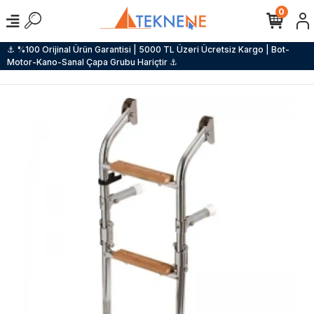
0
⚓ %100 Orijinal Ürün Garantisi | 5000 TL Üzeri Ücretsiz Kargo | Bot-
Motor-Kano-Sanal Çapa Grubu Hariçtir ⚓