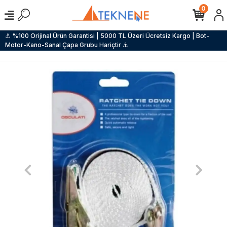
0
⚓ %100 Orijinal Ürün Garantisi | 5000 TL Üzeri Ücretsiz Kargo | Bot-
Motor-Kano-Sanal Çapa Grubu Hariçtir ⚓