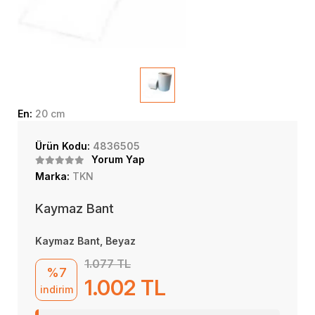
En:
20 cm
Ürün Kodu:
4836505
Yorum Yap
Marka:
TKN
Kaymaz Bant
Kaymaz Bant, Beyaz
1.077 TL
%7
1.002 TL
indirim