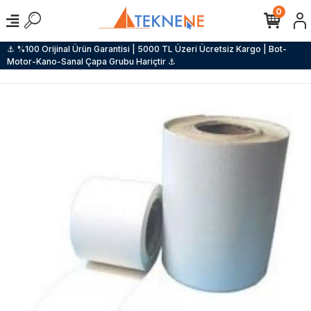
0
⚓ %100 Orijinal Ürün Garantisi | 5000 TL Üzeri Ücretsiz Kargo | Bot-
Motor-Kano-Sanal Çapa Grubu Hariçtir ⚓