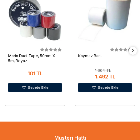
Marin Duct Tape, 50mm X
Kaymaz Bant
5m, Beyaz
1.604 TL
101 TL
1.492 TL
Sepete Ekle
Sepete Ekle
Müşteri Hattı