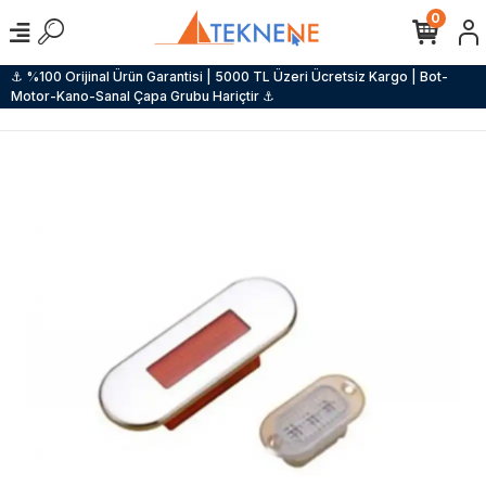
0
⚓ %100 Orijinal Ürün Garantisi | 5000 TL Üzeri Ücretsiz Kargo | Bot-
Motor-Kano-Sanal Çapa Grubu Hariçtir ⚓