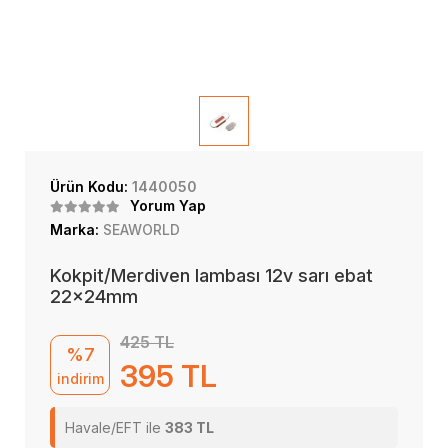
Ürün Kodu:
1440050
Yorum Yap
Marka:
SEAWORLD
Kokpit/Merdiven lambası 12v sarı ebat
22x24mm
425 TL
%7
395 TL
indirim
Havale/EFT ile
383 TL