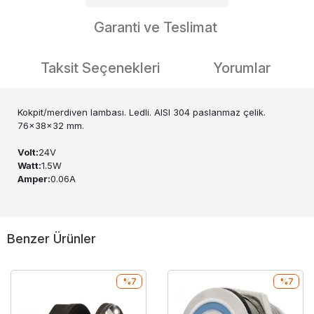
Garanti ve Teslimat
Taksit Seçenekleri
Yorumlar
Kokpit/merdiven lambası. Ledli. AISI 304 paslanmaz çelik.
76x38x32 mm.
Volt:
24V
Watt:
1.5W
Amper:
0.06A
Benzer Ürünler
%7
%7