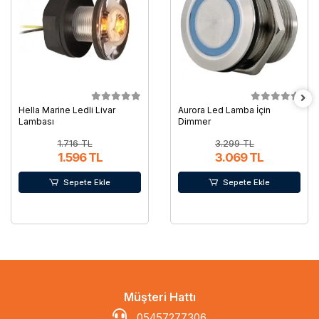
Hella Marine Ledli Livar
Aurora Led Lamba İçin
Lambası
Dimmer
1.716 TL
3.299 TL
1.596 TL
3.069 TL
Sepete Ekle
Sepete Ekle
Müşteri Hattı
05457277306