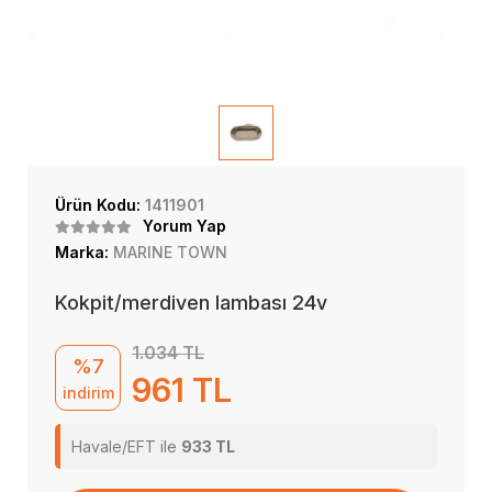
Ürün Kodu:
1411901
Yorum Yap
Marka:
MARINE TOWN
Kokpit/merdiven lambası 24v
1.034 TL
%7
961 TL
indirim
Havale/EFT ile
933 TL