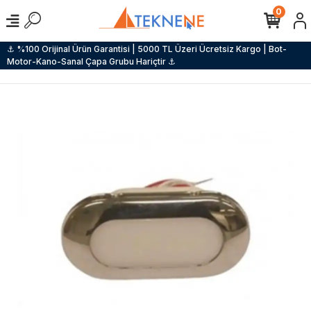
0
⚓ %100 Orijinal Ürün Garantisi | 5000 TL Üzeri Ücretsiz Kargo | Bot-
Motor-Kano-Sanal Çapa Grubu Hariçtir ⚓