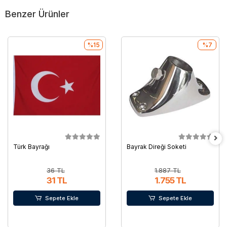
Benzer Ürünler
%15
%7
Türk Bayrağı
Bayrak Direği Soketi
36 TL
1.887 TL
31 TL
1.755 TL
Sepete Ekle
Sepete Ekle