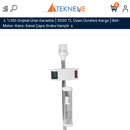
0
⚓ %100 Orijinal Ürün Garantisi | 5000 TL Üzeri Ücretsiz Kargo | Bot-
Motor-Kano-Sanal Çapa Grubu Hariçtir ⚓