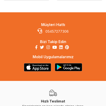
Müşteri Hattı
05457277306
Bizi Takip Edin
Mobil Uygulamalarımız
Hızlı Teslimat
Siparişleriniz en kısa sürede elinize ulaşır.