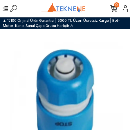
0
⚓ %100 Orijinal Ürün Garantisi | 5000 TL Üzeri Ücretsiz Kargo | Bot-
Motor-Kano-Sanal Çapa Grubu Hariçtir ⚓