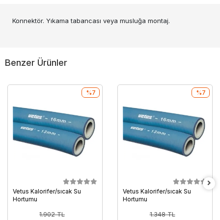
Konnektör. Yıkama tabancası veya musluğa montaj.
Benzer Ürünler
%7
%7
Vetus Kalorifer/sıcak Su
Vetus Kalorifer/sıcak Su
Hortumu
Hortumu
1.902 TL
1.348 TL