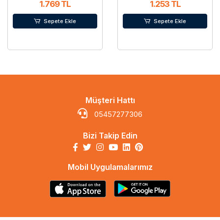
1.769 TL
1.253 TL
Sepete Ekle
Sepete Ekle
Müşteri Hattı
05457277306
Bizi Takip Edin
Mobil Uygulamalarımız