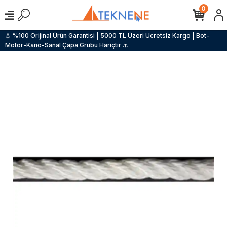
0
⚓ %100 Orijinal Ürün Garantisi | 5000 TL Üzeri Ücretsiz Kargo | Bot-
Motor-Kano-Sanal Çapa Grubu Hariçtir ⚓