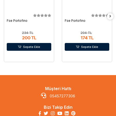
Fse Portofino
Fse Portofino
234 TL
204 TL
200 TL
174 TL
Sepete Ekle
Sepete Ekle
Müşteri Hattı
05457277306
Bizi Takip Edin