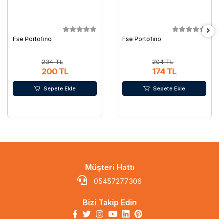
Fse Portofino
Fse Portofino
234 TL
204 TL
200 TL
174 TL
Sepete Ekle
Sepete Ekle
Müşteri Hattı
05457277306
Bizi Takip Edin