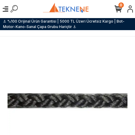
0
⚓ %100 Orijinal Ürün Garantisi | 5000 TL Üzeri Ücretsiz Kargo | Bot-
Motor-Kano-Sanal Çapa Grubu Hariçtir ⚓