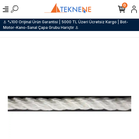
0
⚓ %100 Orijinal Ürün Garantisi | 5000 TL Üzeri Ücretsiz Kargo | Bot-
Motor-Kano-Sanal Çapa Grubu Hariçtir ⚓