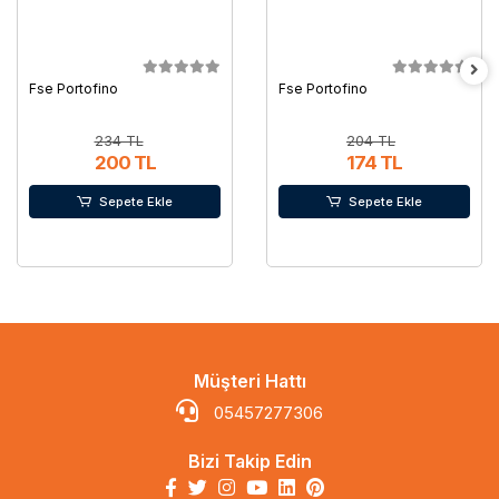
Fse Portofino
Fse Portofino
234 TL
204 TL
200 TL
174 TL
Sepete Ekle
Sepete Ekle
Müşteri Hattı
05457277306
Bizi Takip Edin