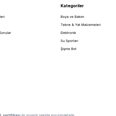
Kategoriler
leri
Boya ve Bakım
Tekne & Yat Malzemeleri
Sorular
Elektronik
Su Sporları
Şişme Bot
L sertifikası
ile güvenli şekilde korunmaktadır.