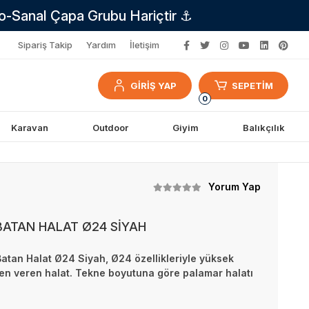
no-Sanal Çapa Grubu Hariçtir ⚓
Sipariş Takip
Yardım
İletişim
GİRİŞ YAP
SEPETİM
0
Karavan
Outdoor
Giyim
Balıkçılık
Yorum Yap
BATAN HALAT Ø24 SİYAH
Batan Halat Ø24 Siyah, Ø24 özellikleriyle yüksek
n veren halat. Tekne boyutuna göre palamar halatı