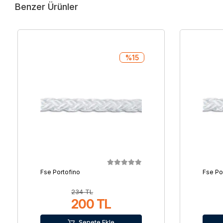
Benzer Ürünler
%15
Fse Portofino
Fse Po
234 TL
200 TL
Sepete Ekle