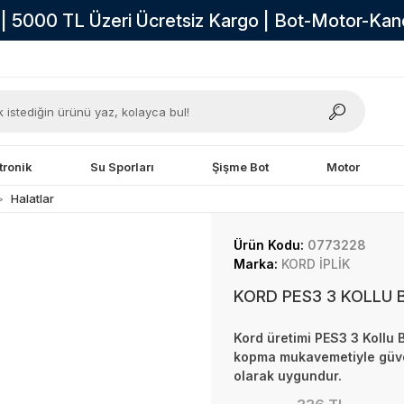
i | 5000 TL Üzeri Ücretsiz Kargo | Bot-Motor-Ka
tronik
Su Sporları
Şişme Bot
Motor
Halatlar
Ürün Kodu:
0773228
Marka:
KORD İPLİK
KORD PES3 3 KOLLU 
Kord üretimi PES3 3 Kollu 
kopma mukavemetiyle güve
olarak uygundur.