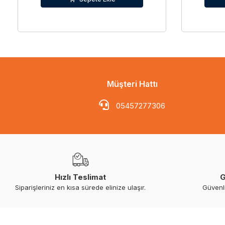
Müşteri Hattı
05457277306
Hızlı Teslimat
G
Siparişleriniz en kısa sürede elinize ulaşır.
Güvenl