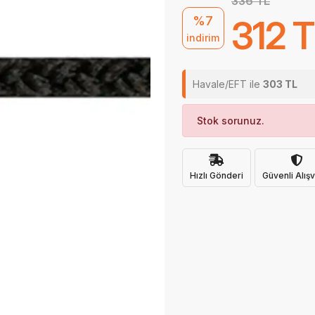
336 TL
%7
312 
indirim
Havale/EFT ile
303 TL
Stok sorunuz.
Hızlı Gönderi
Güvenli Alışv