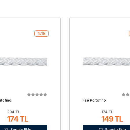
%15
rtofino
Fse Portofino
204 TL
174 TL
174 TL
149 TL
Sepete Ekle
Sepete Ekle