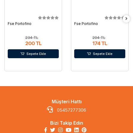
Fse Portofino
Fse Portofino
234 TL
204 TL
200 TL
174 TL
Sepete Ekle
Sepete Ekle
Müşteri Hattı
05457277306
Bizi Takip Edin