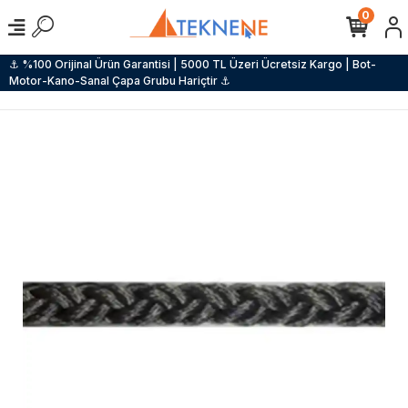
0
⚓ %100 Orijinal Ürün Garantisi | 5000 TL Üzeri Ücretsiz Kargo | Bot-
Motor-Kano-Sanal Çapa Grubu Hariçtir ⚓