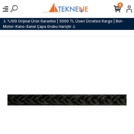
0
⚓ %100 Orijinal Ürün Garantisi | 5000 TL Üzeri Ücretsiz Kargo | Bot-
Motor-Kano-Sanal Çapa Grubu Hariçtir ⚓