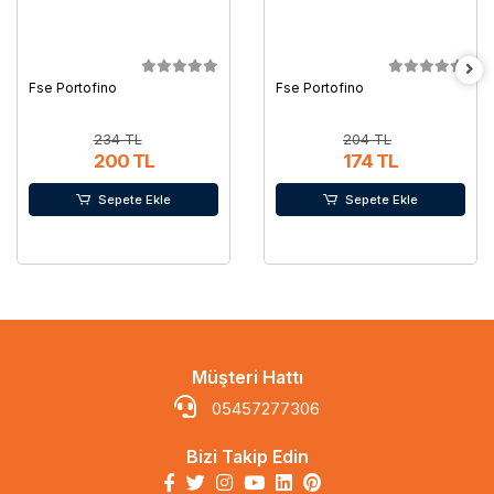
Fse Portofino
Fse Portofino
234 TL
204 TL
200 TL
174 TL
Sepete Ekle
Sepete Ekle
Müşteri Hattı
05457277306
Bizi Takip Edin