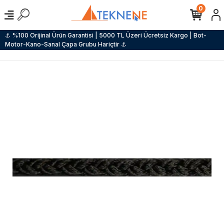
0
⚓ %100 Orijinal Ürün Garantisi | 5000 TL Üzeri Ücretsiz Kargo | Bot-
Motor-Kano-Sanal Çapa Grubu Hariçtir ⚓