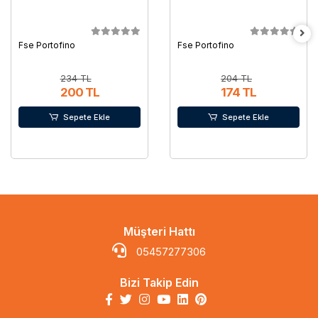
Fse Portofino
Fse Portofino
234 TL
204 TL
200 TL
174 TL
Sepete Ekle
Sepete Ekle
Müşteri Hattı
05457277306
Bizi Takip Edin