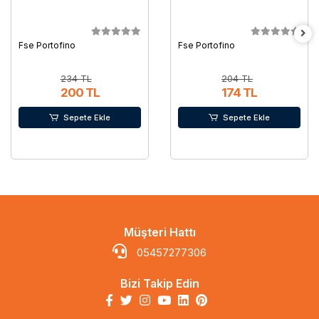
Fse Portofino
Fse Portofino
234 TL
204 TL
200 TL
174 TL
Sepete Ekle
Sepete Ekle
Müşteri Hattı
05457277306
Bizi Takip Edin