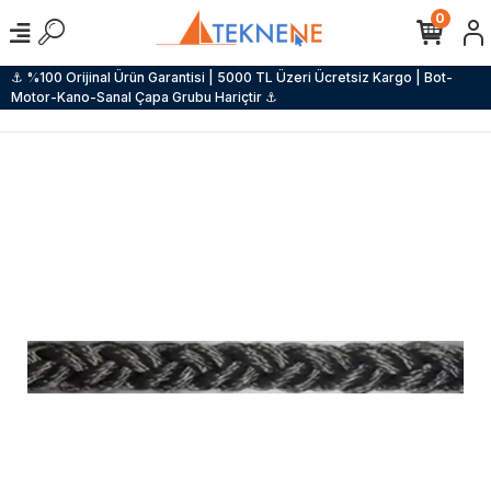
0
⚓ %100 Orijinal Ürün Garantisi | 5000 TL Üzeri Ücretsiz Kargo | Bot-
Motor-Kano-Sanal Çapa Grubu Hariçtir ⚓