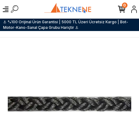
0
⚓ %100 Orijinal Ürün Garantisi | 5000 TL Üzeri Ücretsiz Kargo | Bot-
Motor-Kano-Sanal Çapa Grubu Hariçtir ⚓