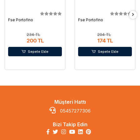
Fse Portofino
Fse Portofino
234 TL
204 TL
200 TL
174 TL
Sepete Ekle
Sepete Ekle
Müşteri Hattı
05457277306
Bizi Takip Edin