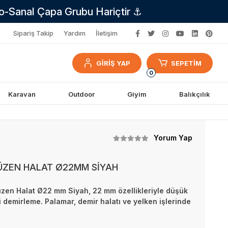
no-Sanal Çapa Grubu Hariçtir ⚓
Sipariş Takip
Yardım
İletişim
GİRİŞ YAP
SEPETİM
0
Karavan
Outdoor
Giyim
Balıkçılık
Yorum Yap
YÜZEN HALAT Ø22MM SİYAH
üzen Halat Ø22 mm Siyah, 22 mm özellikleriyle düşük
 demirleme. Palamar, demir halatı ve yelken işlerinde