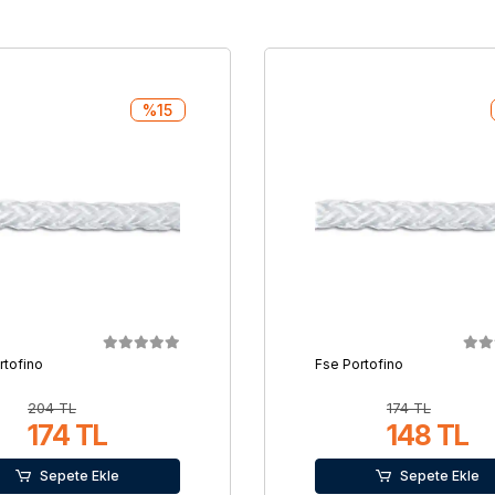
%15
rtofino
Fse Portofino
204 TL
174 TL
174 TL
148 TL
Sepete Ekle
Sepete Ekle