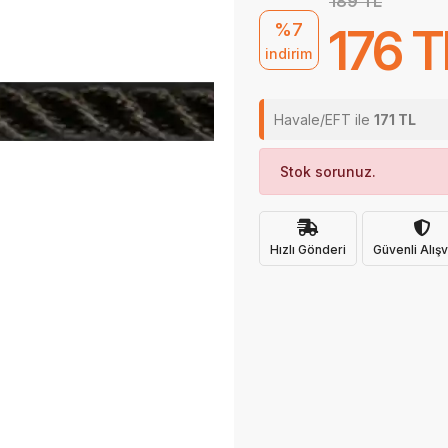
189 TL
%7
176 T
indirim
Havale/EFT ile
171 TL
Stok sorunuz.
Hızlı Gönderi
Güvenli Alışv