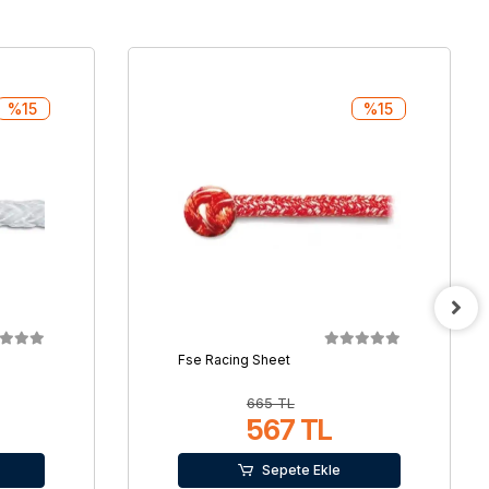
%15
%15
Fse Racing Sheet
665 TL
567 TL
Sepete Ekle