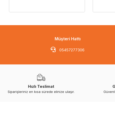
Müşteri Hattı
05457277306
Hızlı Teslimat
G
Siparişleriniz en kısa sürede elinize ulaşır.
Güvenl