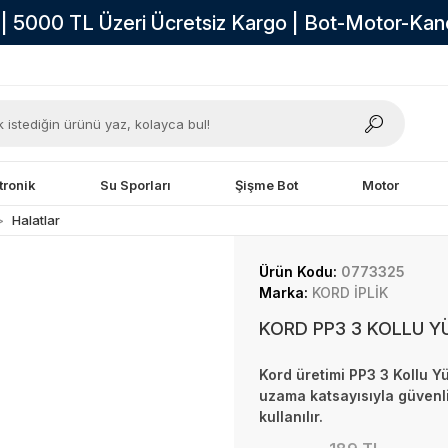
i | 5000 TL Üzeri Ücretsiz Kargo | Bot-Motor-Ka
tronik
Su Sporları
Şişme Bot
Motor
Halatlar
Ürün Kodu:
0773325
Marka:
KORD İPLİK
KORD PP3 3 KOLLU 
Kord üretimi PP3 3 Kollu Y
uzama katsayısıyla güvenli
kullanılır.