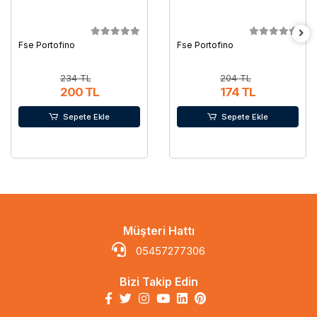
Fse Portofino
Fse Portofino
234 TL
204 TL
200 TL
174 TL
Sepete Ekle
Sepete Ekle
Müşteri Hattı
05457277306
Bizi Takip Edin