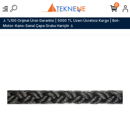
0
⚓ %100 Orijinal Ürün Garantisi | 5000 TL Üzeri Ücretsiz Kargo | Bot-
Motor-Kano-Sanal Çapa Grubu Hariçtir ⚓