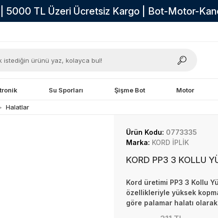
i | 5000 TL Üzeri Ücretsiz Kargo | Bot-Motor-Ka
tronik
Su Sporları
Şişme Bot
Motor
Halatlar
Ürün Kodu:
0773335
Marka:
KORD İPLİK
KORD PP3 3 KOLLU 
Kord üretimi PP3 3 Kollu 
özellikleriyle yüksek kop
göre palamar halatı olara