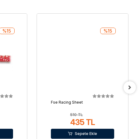
%15
%15
Fse Racing Sheet
510 TL
435 TL
Sepete Ekle