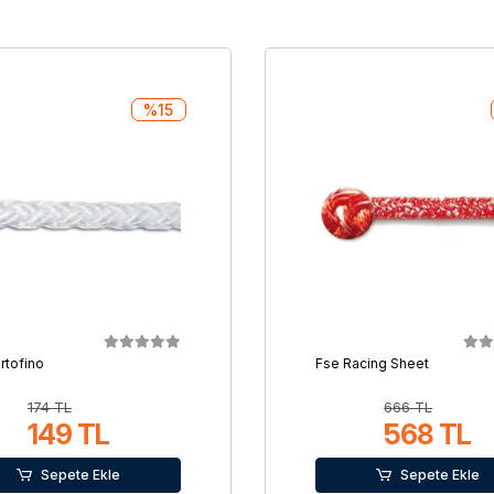
%15
rtofino
Fse Racing Sheet
174 TL
666 TL
149 TL
568 TL
Sepete Ekle
Sepete Ekle