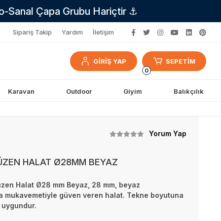
no-Sanal Çapa Grubu Hariçtir ⚓
Sipariş Takip
Yardım
İletişim
GİRİŞ YAP
SEPETİM
0
Karavan
Outdoor
Giyim
Balıkçılık
Yorum Yap
YÜZEN HALAT Ø28MM BEYAZ
Yüzen Halat Ø28 mm Beyaz, 28 mm, beyaz
ma mukavemetiyle güven veren halat. Tekne boyutuna
k uygundur.