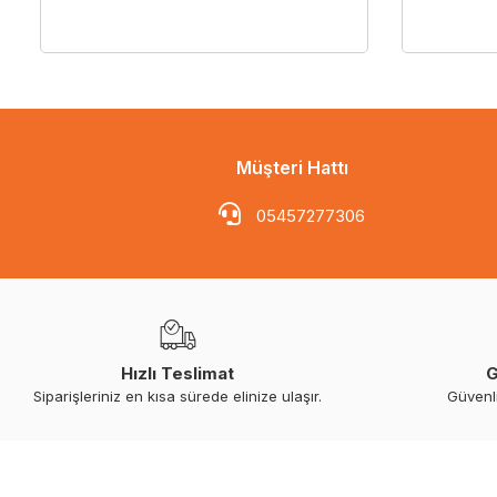
Müşteri Hattı
05457277306
Hızlı Teslimat
G
Siparişleriniz en kısa sürede elinize ulaşır.
Güvenl