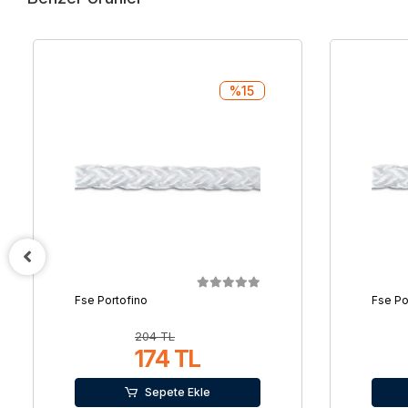
%15
Fse Portofino
Fse Po
204 TL
174 TL
Sepete Ekle