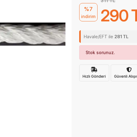
311 TL
%7
290 
indirim
Havale/EFT ile
281 TL
Stok sorunuz.
Hızlı Gönderi
Güvenli Alışv