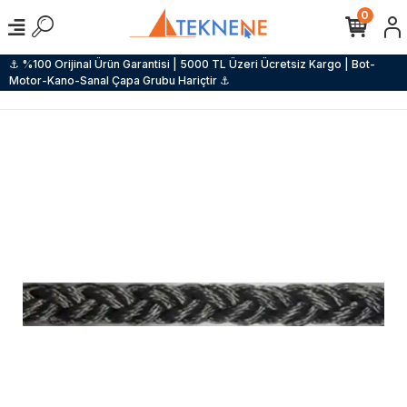
0
⚓ %100 Orijinal Ürün Garantisi | 5000 TL Üzeri Ücretsiz Kargo | Bot-
Motor-Kano-Sanal Çapa Grubu Hariçtir ⚓