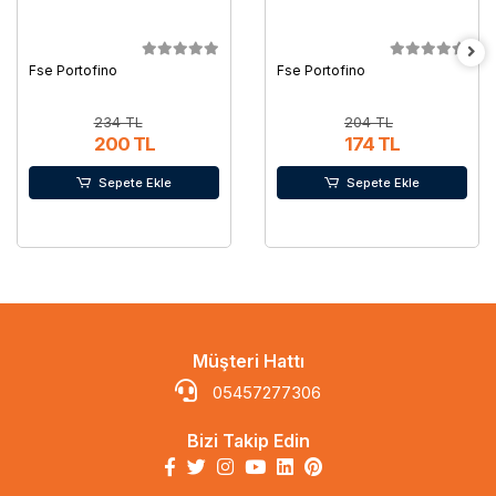
Fse Portofino
Fse Portofino
234 TL
204 TL
200 TL
174 TL
Sepete Ekle
Sepete Ekle
Müşteri Hattı
05457277306
Bizi Takip Edin