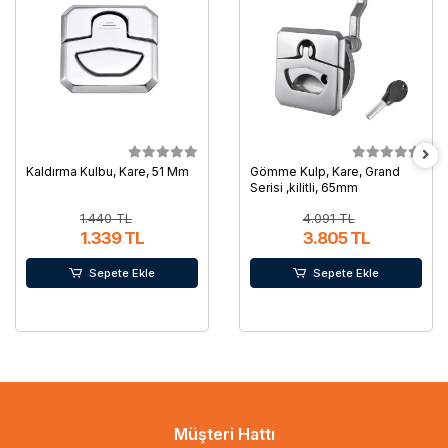
Kaldırma Kulbu, Kare, 51 Mm
Gömme Kulp, Kare, Grand
Serisi ,kilitli, 65mm
1.440 TL
4.091 TL
1.339 TL
3.805 TL
Sepete Ekle
Sepete Ekle
Müşteri Hattı