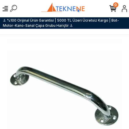
0
⚓ %100 Orijinal Ürün Garantisi | 5000 TL Üzeri Ücretsiz Kargo | Bot-
Motor-Kano-Sanal Çapa Grubu Hariçtir ⚓