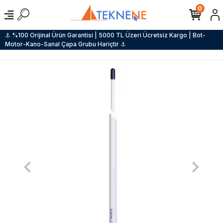
0
⚓ %100 Orijinal Ürün Garantisi | 5000 TL Üzeri Ücretsiz Kargo | Bot-
Motor-Kano-Sanal Çapa Grubu Hariçtir ⚓