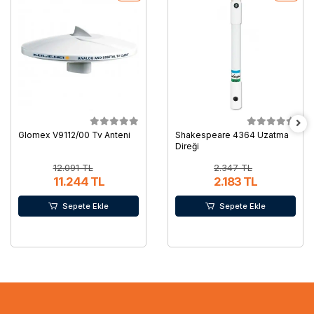
Glomex V9112/00 Tv Anteni
Shakespeare 4364 Uzatma
Direği
12.091 TL
2.347 TL
11.244 TL
2.183 TL
Sepete Ekle
Sepete Ekle