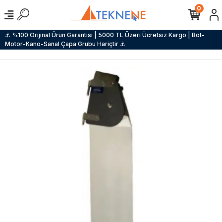
0
⚓ %100 Orijinal Ürün Garantisi | 5000 TL Üzeri Ücretsiz Kargo | Bot-
Motor-Kano-Sanal Çapa Grubu Hariçtir ⚓