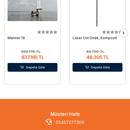
Mariner 19
Laser Üst Direk, Kompozit
900.178 TL
49.790 TL
837.165 TL
46.305 TL
Sepete Ekle
Sepete Ekle
Müşteri Hattı
05457277306