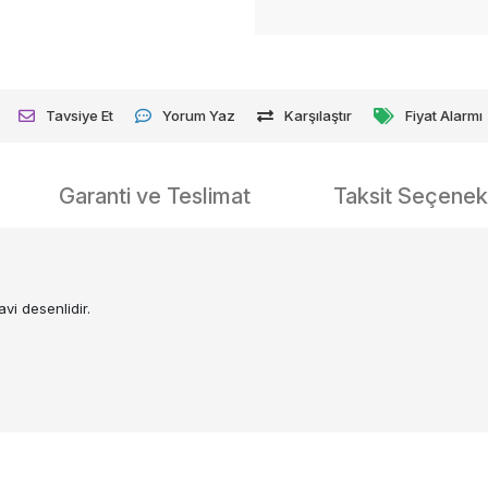
Tavsiye Et
Yorum Yaz
Karşılaştır
Fiyat Alarmı
Garanti ve Teslimat
Taksit Seçenekl
vi desenlidir.