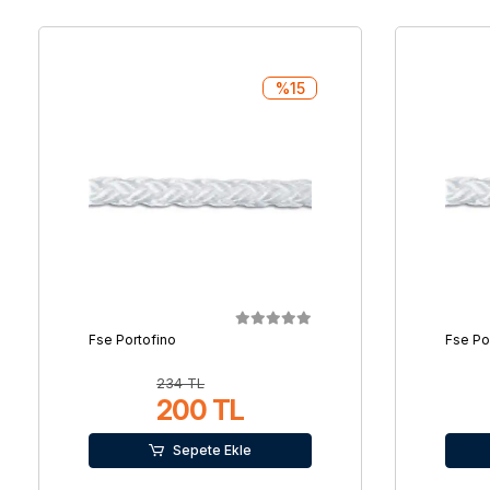
%15
Fse Portofino
Fse Po
234 TL
200 TL
Sepete Ekle