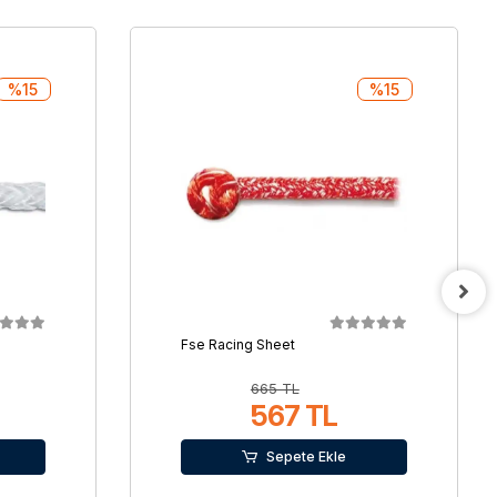
%15
%15
Fse Racing Sheet
665 TL
567 TL
Sepete Ekle