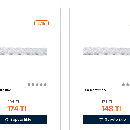
%15
rtofino
Fse Portofino
204 TL
174 TL
174 TL
148 TL
Sepete Ekle
Sepete Ekle