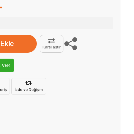
L
 Ekle
Karşılaştır
Ş VER
eriş
İade ve Değişim