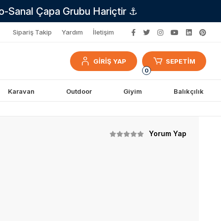
no-Sanal Çapa Grubu Hariçtir ⚓
Sipariş Takip
Yardım
İletişim
GİRİŞ YAP
SEPETİM
0
Karavan
Outdoor
Giyim
Balıkçılık
Yorum Yap