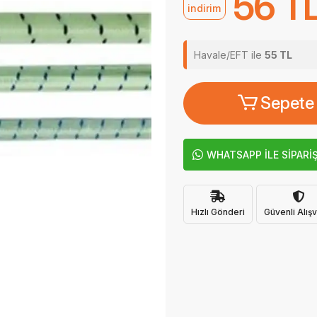
56 T
indirim
Havale/EFT ile
55 TL
Sepete
WHATSAPP İLE SİPARİ
Hızlı Gönderi
Güvenli Alışv