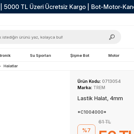
i | 5000 TL Üzeri Ücretsiz Kargo | Bot-Motor-Ka
tronik
Su Sporları
Şişme Bot
Motor
Halatlar
Ürün Kodu:
0713054
Marka:
TREM
Lastik Halat, 4mm
*C1004000*
61 TL
%7