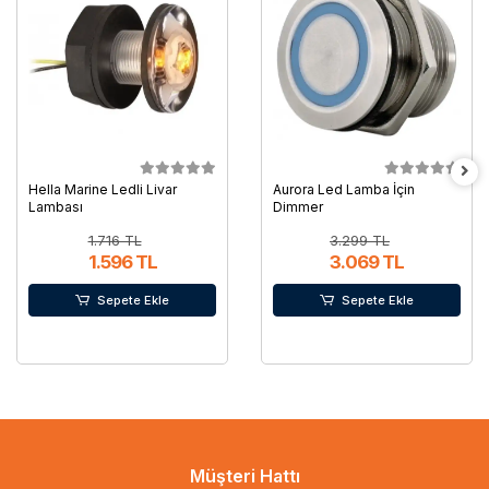
Hella Marine Ledli Livar
Aurora Led Lamba İçin
Lambası
Dimmer
1.716 TL
3.299 TL
1.596 TL
3.069 TL
Sepete Ekle
Sepete Ekle
Müşteri Hattı