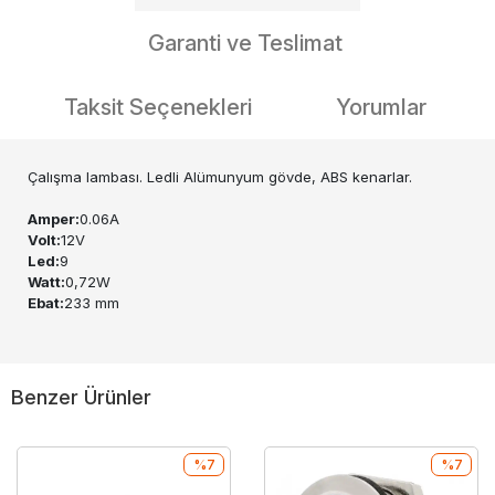
Garanti ve Teslimat
Taksit Seçenekleri
Yorumlar
Çalışma lambası. Ledli Alümunyum gövde, ABS kenarlar.
Amper:
0.06A
Volt:
12V
Led:
9
Watt:
0,72W
Ebat:
233 mm
Benzer Ürünler
%7
%7