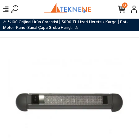
0
⚓ %100 Orijinal Ürün Garantisi | 5000 TL Üzeri Ücretsiz Kargo | Bot-
Motor-Kano-Sanal Çapa Grubu Hariçtir ⚓