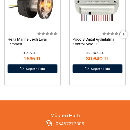
Hella Marine Ledli Livar
Poco 3 Dijital Aydınlatma
Lambası
Kontrol Modülü
1.715 TL
32.947 TL
1.595 TL
30.640 TL
Sepete Ekle
Sepete Ekle
Müşteri Hattı
05457277306