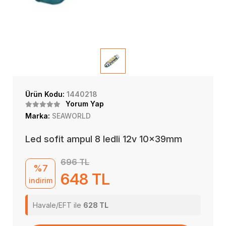
Ürün Kodu:
1440218
Yorum Yap
Marka:
SEAWORLD
Led sofit ampul 8 ledli 12v 10x39mm
696 TL
%7
648 TL
indirim
Havale/EFT ile
628 TL