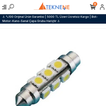
0
⚓ %100 Orijinal Ürün Garantisi | 5000 TL Üzeri Ücretsiz Kargo | Bot-
Motor-Kano-Sanal Çapa Grubu Hariçtir ⚓