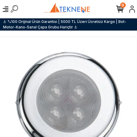
0
⚓ %100 Orijinal Ürün Garantisi | 5000 TL Üzeri Ücretsiz Kargo | Bot-
Motor-Kano-Sanal Çapa Grubu Hariçtir ⚓