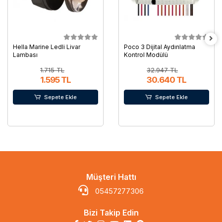
Hella Marine Ledli Livar
Poco 3 Dijital Aydınlatma
Lambası
Kontrol Modülü
1.715 TL
32.947 TL
1.595 TL
30.640 TL
Sepete Ekle
Sepete Ekle
Müşteri Hattı
05457277306
Bizi Takip Edin