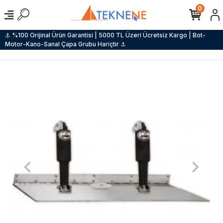
0
⚓ %100 Orijinal Ürün Garantisi | 5000 TL Üzeri Ücretsiz Kargo | Bot-
Motor-Kano-Sanal Çapa Grubu Hariçtir ⚓