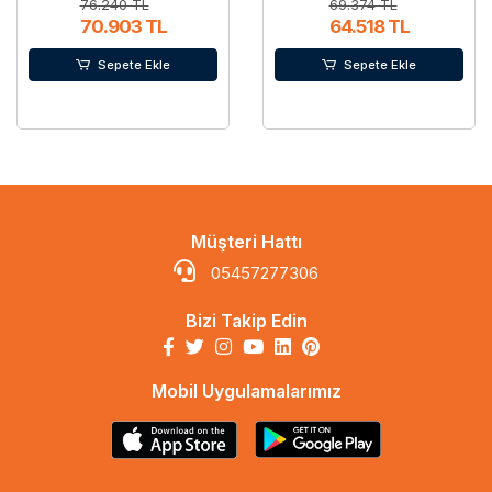
76.240 TL
69.374 TL
70.903 TL
64.518 TL
Sepete Ekle
Sepete Ekle
Müşteri Hattı
05457277306
Bizi Takip Edin
Mobil Uygulamalarımız