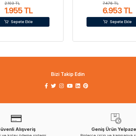
2.103 TL
7.476 TL
1.955 TL
6.953 TL
Sepete Ekle
Sepete Ekle
Bizi Takip Edin
üvenli Alışveriş
Geniş Ürün Yelpaze
i ve kolay ödeme sistemi
Binlerce ürün ve kampanya 