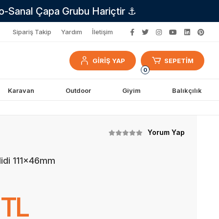
no-Sanal Çapa Grubu Hariçtir ⚓
Sipariş Takip
Yardım
İletişim
GİRİŞ YAP
SEPETİM
0
Karavan
Outdoor
Giyim
Balıkçılık
Yorum Yap
lidi 111x46mm
 TL