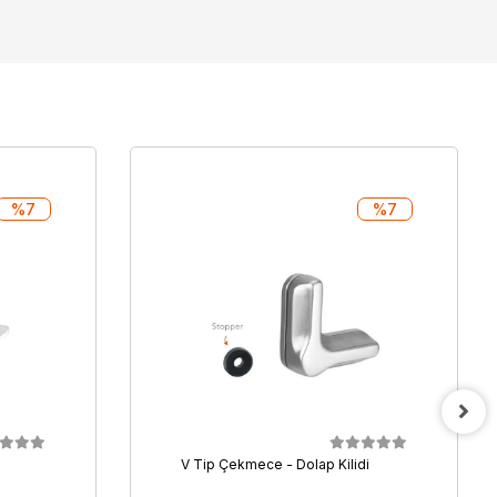
%7
%7
V Tip Çekmece - Dolap Kilidi