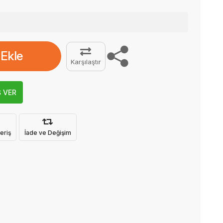
 Ekle
Karşılaştır
Ş VER
eriş
İade ve Değişim