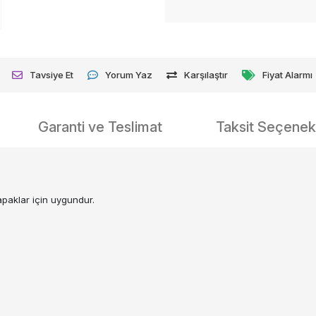
Tavsiye Et
Yorum Yaz
Karşılaştır
Fiyat Alarmı
Garanti ve Teslimat
Taksit Seçenekl
apaklar için uygundur.