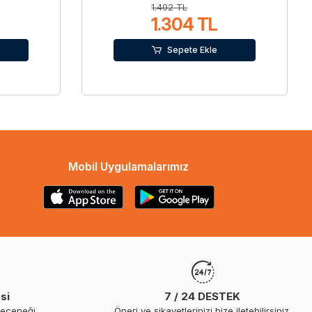
1.402 TL
1.304 TL
Sepete Ekle
Mobil Uygulamalarımız
si
7 / 24 DESTEK
seçeneği
Öneri ve şikayetlerinizi bize iletebilirsiniz.