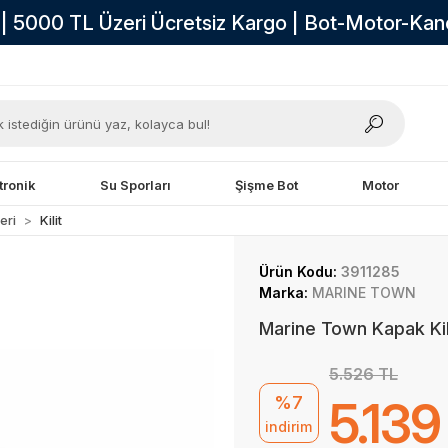
i | 5000 TL Üzeri Ücretsiz Kargo | Bot-Motor-Ka
tronik
Su Sporları
Şişme Bot
Motor
eri
Kilit
Ürün Kodu:
3911285
Marka:
MARINE TOWN
Marine Town Kapak Ki
5.526 TL
%7
5.139
indirim