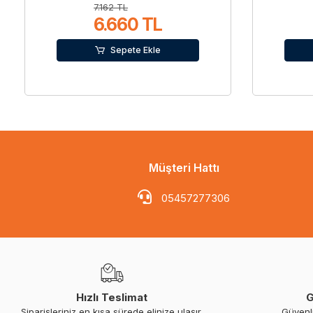
7.162 TL
6.660 TL
Sepete Ekle
Müşteri Hattı
05457277306
Hızlı Teslimat
G
Siparişleriniz en kısa sürede elinize ulaşır.
Güvenl