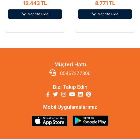
12.443 TL
8.771 TL
Sepete Ekle
Sepete Ekle
Müşteri Hattı
05457277306
Bizi Takip Edin
Mobil Uygulamalarımız