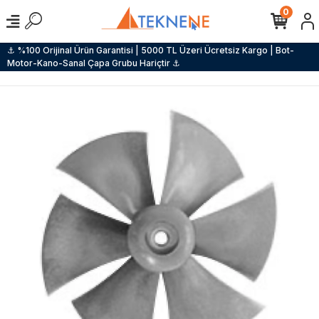
0
⚓ %100 Orijinal Ürün Garantisi | 5000 TL Üzeri Ücretsiz Kargo | Bot-
Motor-Kano-Sanal Çapa Grubu Hariçtir ⚓