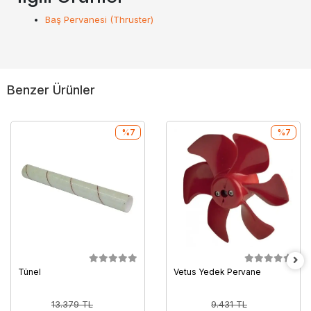
Baş Pervanesi (Thruster)
Benzer Ürünler
%7
%7
Tünel
Vetus Yedek Pervane
13.379 TL
9.431 TL