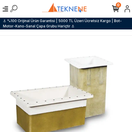
0
⚓ %100 Orijinal Ürün Garantisi | 5000 TL Üzeri Ücretsiz Kargo | Bot-
Motor-Kano-Sanal Çapa Grubu Hariçtir ⚓