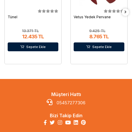
Tünel
Vetus Yedek Pervane
13.371 TL
9.425 TL
12.435 TL
8.765 TL
Sepete Ekle
Sepete Ekle
Müşteri Hattı
05457277306
Bizi Takip Edin