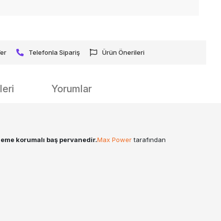
Ver
Telefonla Sipariş
Ürün Önerileri
eri
Yorumlar
şleme korumalı baş pervanedir.
Max Power
tarafından