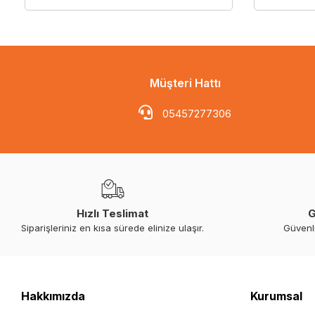
Müşteri Hattı
05457277306
Hızlı Teslimat
G
Siparişleriniz en kısa sürede elinize ulaşır.
Güvenl
Hakkımızda
Kurumsal