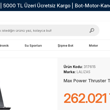
i | 5000 TL Üzeri Ücretsiz Kargo | Bot-Motor-Ka
tronik
Su Sporları
Şişme Bot
Motor
Ürün Kodu:
317615
Marka:
LALIZAS
Max Power Thruster 
262.021