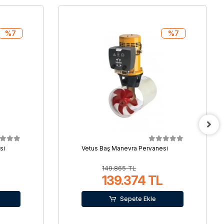
%7
%7
si
Vetus Baş Manevra Pervanesi
149.865 TL
139.374 TL
Sepete Ekle