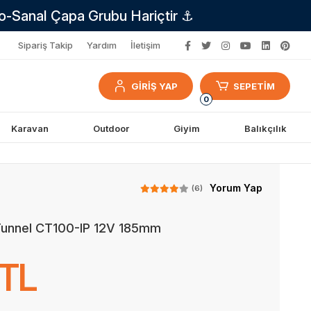
no-Sanal Çapa Grubu Hariçtir ⚓
Sipariş Takip
Yardım
İletişim
GİRİŞ YAP
SEPETİM
0
Karavan
Outdoor
Giyim
Balıkçılık
Yorum Yap
(6)
Tunnel CT100-IP 12V 185mm
 TL