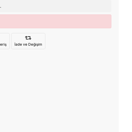
L
eriş
İade ve Değişim