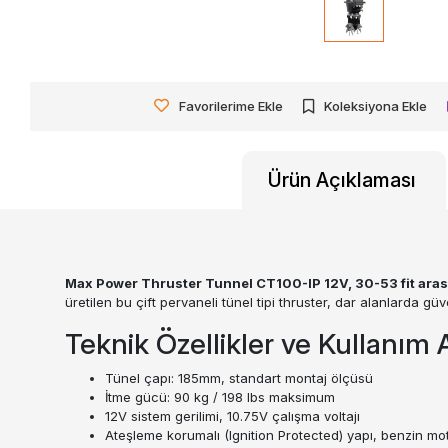
Favorilerime Ekle
Koleksiyona Ekle
Ürün Açıklaması
Max Power Thruster Tunnel CT100-IP 12V, 30-53 fit arası 
üretilen bu çift pervaneli tünel tipi thruster, dar alanlarda gü
Teknik Özellikler ve Kullanım A
Tünel çapı: 185mm, standart montaj ölçüsü
İtme gücü: 90 kg / 198 lbs maksimum
12V sistem gerilimi, 10.75V çalışma voltajı
Ateşleme korumalı (Ignition Protected) yapı, benzin mo