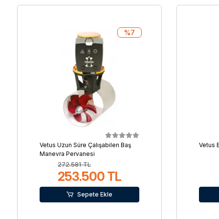
%7
Vetus Uzun Süre Çalışabilen Baş
Vetus 
Manevra Pervanesi
272.581 TL
253.500 TL
Sepete Ekle