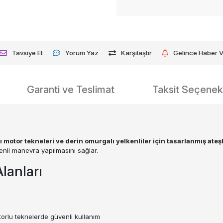
Tavsiye Et
Yorum Yaz
Karşılaştır
Gelince Haber 
Garanti ve Teslimat
Taksit Seçenekl
motor tekneleri ve derin omurgalı yelkenliler için tasarlanmış ate
venli manevra yapılmasını sağlar.
lanları
torlu teknelerde güvenli kullanım