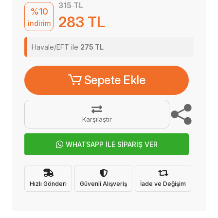
315 TL
%10
283 TL
indirim
Havale/EFT ile
275 TL
Sepete Ekle
Karşılaştır
WHATSAPP İLE SİPARİŞ VER
Hızlı Gönderi
Güvenli Alışveriş
İade ve Değişim