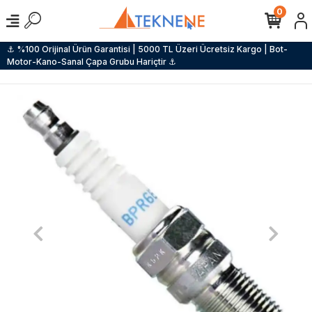
0
⚓ %100 Orijinal Ürün Garantisi | 5000 TL Üzeri Ücretsiz Kargo | Bot-
Motor-Kano-Sanal Çapa Grubu Hariçtir ⚓