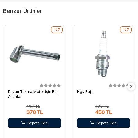
Benzer Ürünler
%7
%7
Dıştan Takma Motor İçin Buji
Ngk Buji
Anahtarı
407 TL
483 TL
378 TL
450 TL
Sepete Ekle
Sepete Ekle