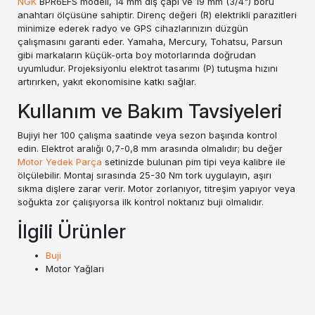
NGK
BPR6EFS modeli, 14 mm diş çapı ve 19 mm (3/4") boru
anahtarı ölçüsüne sahiptir. Direnç değeri (R) elektrikli parazitleri
minimize ederek radyo ve GPS cihazlarınızın düzgün
çalışmasını garanti eder. Yamaha, Mercury, Tohatsu, Parsun
gibi markaların küçük-orta boy motorlarında doğrudan
uyumludur. Projeksiyonlu elektrot tasarımı (P) tutuşma hızını
artırırken, yakıt ekonomisine katkı sağlar.
Kullanım ve Bakım Tavsiyeleri
Bujiyi her 100 çalışma saatinde veya sezon başında kontrol
edin. Elektrot aralığı 0,7-0,8 mm arasında olmalıdır; bu değer
Motor Yedek Parça
setinizde bulunan pim tipi veya kalibre ile
ölçülebilir. Montaj sırasında 25-30 Nm tork uygulayın, aşırı
sıkma dişlere zarar verir. Motor zorlanıyor, titreşim yapıyor veya
soğukta zor çalışıyorsa ilk kontrol noktanız buji olmalıdır.
İlgili Ürünler
Buji
Motor Yağları